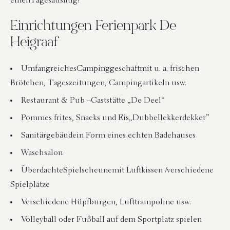
einen
Tagesausflug
!
Einrichtungen Ferienpark De
Heigraaf
Umfangreiches
Campinggeschäft
mit u. a. frischen
Brötchen, Tageszeitungen, Campingartikeln usw.
Restaurant & Pub –
Gaststätte „De Deel“
Pommes frites, Snacks und Eis
„Dubbellekkerdekker”
Sanitärgebäude
in Form eines echten Badehauses
Waschsalon
Überdachte
Spielscheune
mit Luftkissen /
verschiedene
Spielplätze
Verschiedene Hüpfburgen, Lufttrampoline usw.
Volleyball oder Fußball auf dem Sportplatz spielen