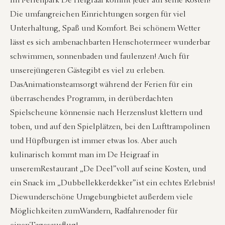
Im Ferienpark De Heigraaf kommt jeder auf seine Kosten!
Die umfangreichen Einrichtungen sorgen für viel
Unterhaltung, Spaß und Komfort. Bei schönem Wetter
lässt es sich am
benachbarten Henschotermeer
wunderbar
schwimmen, sonnenbaden und faulenzen! Auch für
unsere
jüngeren Gäste
gibt es viel zu erleben.
Das
Animationsteam
sorgt während der Ferien für ein
überraschendes Programm, in der
überdachten
Spielscheune können
sie nach Herzenslust klettern und
toben, und auf den Spielplätzen, bei den Lufttrampolinen
und Hüpfburgen ist immer etwas los. Aber auch
kulinarisch kommt man im De Heigraaf in
unserem
Restaurant „De Deel”
voll auf seine Kosten, und
ein Snack im „Dubbellekkerdekker
”
ist ein echtes Erlebnis!
Die
wunderschöne Umgebung
bietet außerdem viele
Möglichkeiten zum
Wandern, Radfahren
oder für