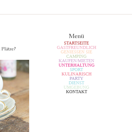
Menü
STARTSEITE
GASTFREUNDLICH
 Plätze?
GENIESSEN SIE
CAMPING
KAUFEN/MIETEN
UNTERHALTUNG
SPORT
KULINARISCH
PARTY
DIENST
UMGEBUNG
KONTAKT