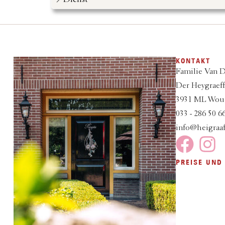
Dienst
KONTAKT
Familie Van 
Der Heygraeff
3931 ML Wou
033 - 286 50 6
info@heigraaf
PREISE UND