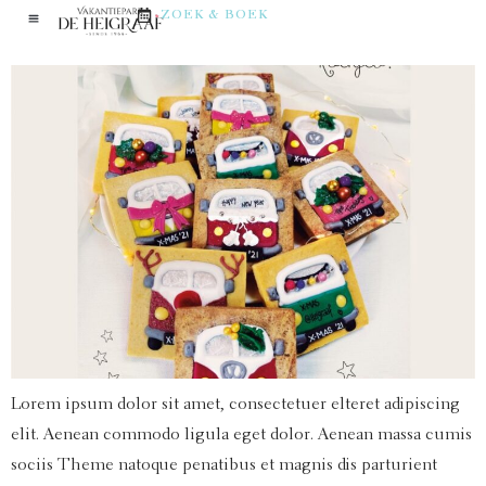
Wij wensen u fijne feestdagen!
ZOEK & BOEK
Lorem ipsum dolor sit amet, consectetuer elteret adipiscing
elit. Aenean commodo ligula eget dolor. Aenean massa cumis
sociis Theme natoque penatibus et magnis dis parturient