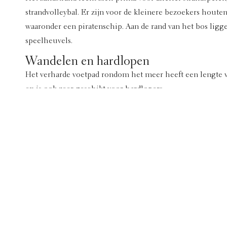
strandvolleybal. Er zijn voor de kleinere bezoekers houten
waaronder een piratenschip. Aan de rand van het bos lig
speelheuvels.
Wandelen en hardlopen
Het verharde voetpad rondom het meer heeft een lengte v
en is ook zeer geschikt voor hardlopers.
Vakantiepark De Heigraaf
Op ons vakantiepark op de Utrechtse Heuvelrug is het vo
genieten van een heerlijke vakantie. Kom kamperen op de
kampeervelden of boek een verblijf in een accommodatie
verschillende activiteiten en ga erop uit in de omgeving 
Neem contact met ons op →