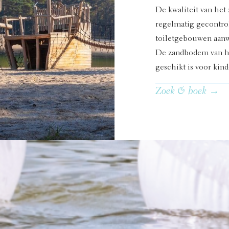
De kwaliteit van het
regelmatig gecontrol
toiletgebouwen aanw
De zandbodem van he
geschikt is voor kind
Zoek & boek →