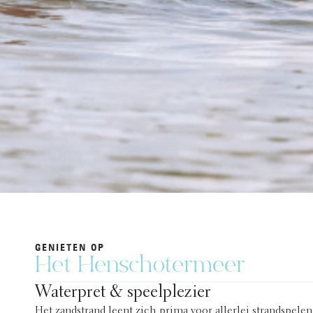
GENIETEN OP
Het Henschotermeer
Waterpret & speelplezier
Het zandstrand leent zich prima voor allerlei strandspelen