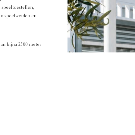
 speeltoestellen,
gen speelweiden en
an bijna 2500 meter
or jong en oud
 gezellige
. Ontdek de
van Utrecht.