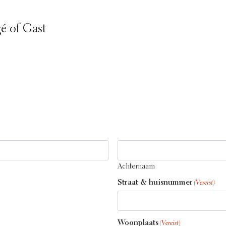
é of Gast
Achternaam
Straat & huisnummer
(Vereist)
Woonplaats
(Vereist)