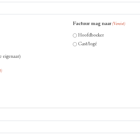
Factuur mag naar
(Vereist)
Hoofdboeker
Gast/logé
e eigenaar)
t)