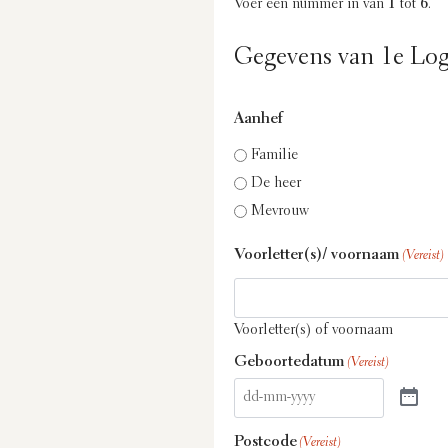
Voer een nummer in van
1
tot
6
.
Gegevens van 1e Log
Aanhef
Familie
De heer
Mevrouw
Voorletter(s)/ voornaam
(Vereist)
Voorletter(s) of voornaam
Geboortedatum
(Vereist)
Postcode
(Vereist)