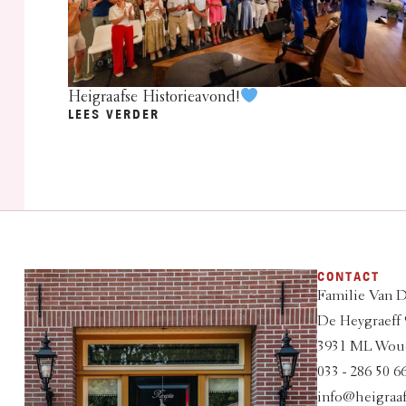
Heigraafse Historieavond!
LEES VERDER
CONTACT
Familie Van 
De Heygraeff 
3931 ML Wou
033 - 286 50 6
info@heigraaf