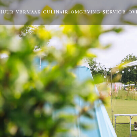
HUUR
VERMAAK
CULINAIR
OMGEVING
SERVICE
OV