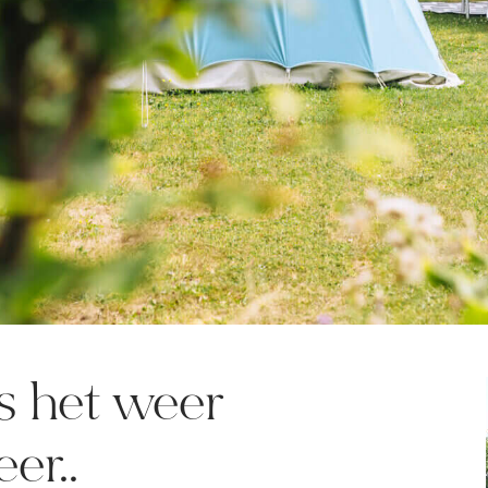
s het weer
er..