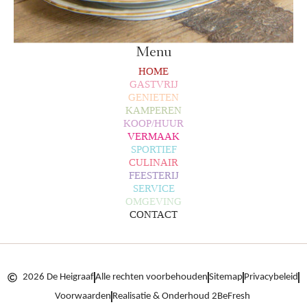
Menu
HOME
GASTVRIJ
GENIETEN
KAMPEREN
KOOP/HUUR
VERMAAK
SPORTIEF
CULINAIR
FEESTERIJ
SERVICE
OMGEVING
CONTACT
2026 De Heigraaf
Alle rechten voorbehouden
Sitemap
Privacybeleid
Voorwaarden
Realisatie & Onderhoud 2BeFresh