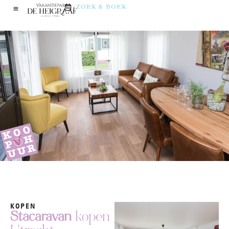
ZOEK & BOEK
KOPEN
Stacaravan
kopen