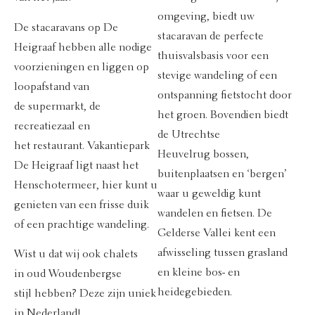
omgeving, biedt uw
De stacaravans op De
stacaravan de perfecte
Heigraaf hebben alle nodige
thuisvalsbasis voor een
voorzieningen en liggen op
stevige wandeling of een
loopafstand van
ontspanning fietstocht door
de
supermarkt
,
de
het groen. Bovendien biedt
recreatiezaal
en
de Utrechtse
het
restaurant
. Vakantiepark
Heuvelrug bossen,
De Heigraaf ligt naast het
buitenplaatsen en ‘bergen’
Henschotermeer, hier kunt u
waar u geweldig kunt
genieten van een frisse duik
wandelen en fietsen. De
of een prachtige wandeling.
Gelderse Vallei kent een
afwisseling tussen grasland
Wist u dat wij ook chalets
en kleine bos- en
in
oud Woudenbergse
heidegebieden.
stijl
hebben? Deze zijn uniek
in Nederland!