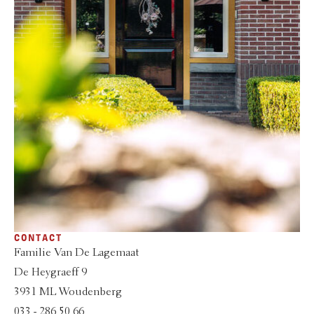
CONTACT
Familie Van De Lagemaat
De Heygraeff 9
3931 ML Woudenberg
033 - 286 50 66