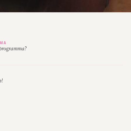
MMA
eprogramma?
p!