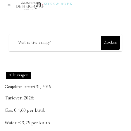
en elektra?
ZOEK & BOEK
Hoe kunnen we helpen?
Zoeken
Alle vragen
Geüpdatet
januari 31, 2026
Tarieven 2026:
Gas: € 4,60 per kuub
Water: € 3,75 per kuub