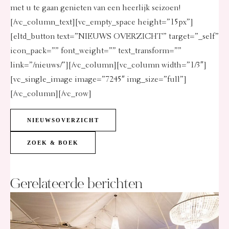
met u te gaan genieten van een heerlijk seizoen!
[/vc_column_text][vc_empty_space height=”15px”]
[eltd_button text=”NIEUWS OVERZICHT” target=”_self”
icon_pack=”” font_weight=”” text_transform=””
link=”/nieuws/”][/vc_column][vc_column width=”1/3″]
[vc_single_image image=”7245″ img_size=”full”]
[/vc_column][/vc_row]
NIEUWSOVERZICHT
ZOEK & BOEK
Gerelateerde berichten