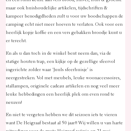
en een ruim keuze aan vers brood, zuivel, fruit & groente
maar ook huishoudelijke artikelen, tijdschriften &
kampeer benodigdheden zult u voor uw boodschappen de
camping echt niet meer hoeven te verlaten. Ook voor een
heerlijk kopje koffie en een vers gebakken broodje kunt u
er terecht.
En als u dan toch in de winkel bent neem dan, via de
statige houten trap, een kijkje op de gezellige sfeervol
ingerichte zolder waar
‘Juuls sfeerhuisje’
is
neergestreken. Vol met meubels, leuke woonaccessoires,
stallampen, originele cadeau artikelen en nog veel meer
leuke hebbedingen een heerlijk plek om even rond te
neuzen!
En niet te vergeten hebben we dit seizoen iets te vieren
want
De Heigraaf bestaat al 50 jaar!!
Wij willen u van harte