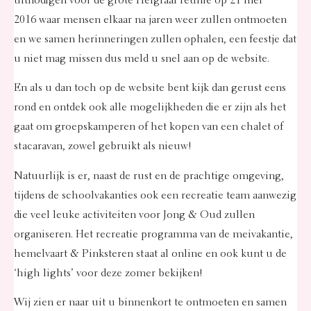
uitnodigen voor de grote Heigraaf reünie op 21 mei
2016 waar mensen elkaar na jaren weer zullen ontmoeten
en we samen herinneringen zullen ophalen, een feestje dat
u niet mag missen dus
meld u snel aan
op de website.
En als u dan toch op de website bent kijk dan gerust eens
rond en ontdek ook alle mogelijkheden die er zijn als het
gaat om
groepskamperen
of het
kopen van een chalet of
stacaravan
, zowel gebruikt als nieuw!
Natuurlijk is er, naast de rust en de prachtige omgeving,
tijdens de schoolvakanties ook een recreatie team aanwezig
die veel leuke activiteiten voor Jong & Oud zullen
organiseren. Het recreatie programma van de meivakantie,
hemelvaart & Pinksteren staat al online en ook kunt u de
‘high lights’ voor deze zomer bekijken!
Wij zien er naar uit u binnenkort te ontmoeten en samen